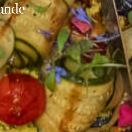
ande
restaurant vegan marseille