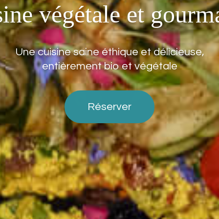
sine végétale et gourm
Une cuisine saine éthique et délicieuse,
entièrement bio et végétale
Réserver